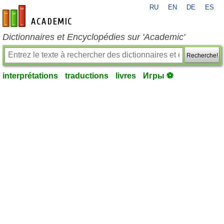
RU
EN
DE
ES
fr-academic.com
Dictionnaires et Encyclopédies sur 'Academic'
Recherche!
interprétations
traductions
livres
Игры ⚽