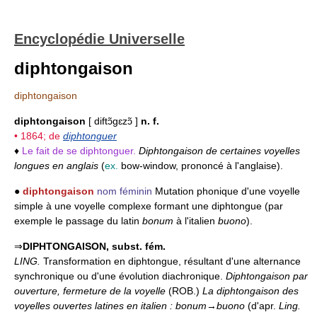
Encyclopédie Universelle
diphtongaison
diphtongaison
diphtongaison
[ diftɔ̃gɛzɔ̃ ]
n. f.
• 1864; de
diphtonguer
♦
Le fait de se diphtonguer.
Diphtongaison de certaines voyelles
longues en anglais
(
ex.
bow-window, prononcé à l'anglaise).
●
diphtongaison
nom féminin
Mutation phonique d'une voyelle
simple à une voyelle complexe formant une diphtongue (par
exemple le passage du latin
bonum
à l'italien
buono
).
⇒
DIPHTONGAISON,
subst. fém.
LING.
Transformation en diphtongue, résultant d'une alternance
synchronique ou d'une évolution diachronique.
Diphtongaison par
ouverture, fermeture de la voyelle
(ROB.)
La diphtongaison des
voyelles ouvertes latines en italien : bonum
→
buono
(d'apr.
Ling.