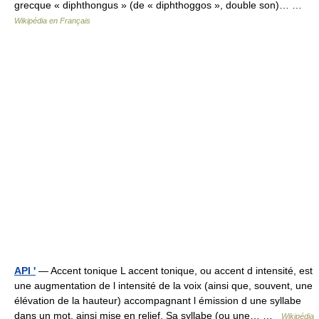
grecque « diphthongus » (de « diphthoggos », double son)… …
Wikipédia en Français
API '
— Accent tonique L accent tonique, ou accent d intensité, est
une augmentation de l intensité de la voix (ainsi que, souvent, une
élévation de la hauteur) accompagnant l émission d une syllabe
dans un mot, ainsi mise en relief. Sa syllabe (ou une… …
Wikipédia