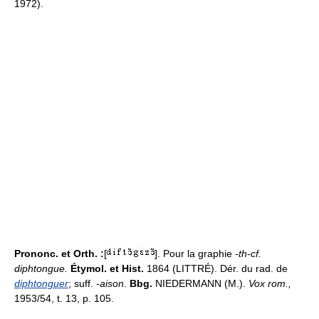
1972).
Prononc. et Orth. :
[
]. Pour la graphie
-th-cf.
diphtongue.
Étymol. et Hist.
1864 (LITTRÉ). Dér. du rad. de
diphtonguer
; suff.
-aison
.
Bbg.
NIEDERMANN (M.).
Vox rom.,
1953/54, t. 13, p. 105.