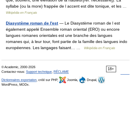
que, souvent, une élévation de la hauteur[réf. nécessaire]). La
syllabe (ou la more) frappée de l accent est dite tonique, et les …
Wikipédia en Français
Diasystème roman de l'est
— Le Diasystème roman de l est
également appelé Ensemble roman oriental (ERO) ou encore
langues romanes orientales est une branche des langues
romanes qui, à leur tour, font partie de la famille des langues indo
européennes. Les langages faisant… …
Wikipédia en Français
© Academic, 2000-2026
18+
Contactez-nous:
Support technique
,
RÉCLAME
Dictionnaires exportation
, créé sur PHP,
Joomla,
Drupal,
WordPress, MODx.