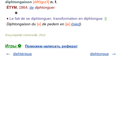
diphtongaison
[diftɔ̃gɛzɔ̃]
n. f.
ÉTYM.
1864;
de
diphtonguer.
❖
♦
Le fait de se diphtonguer; transformation en diphtongue.
||
Diphtongaison du
[e]
de pedem en
[je]
(
pied
).
Encyclopédie Universelle
.
2012
.
Игры ⚽
Поможем написать реферат
diphtérique
diphtongue